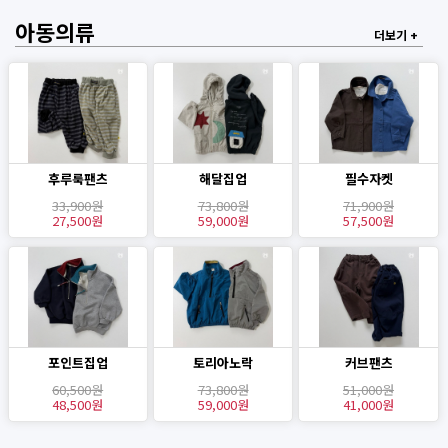
아동의류
더보기 +
후루룩팬츠
해달집업
필수자켓
33,900원
73,800원
71,900원
27,500원
59,000원
57,500원
포인트집업
토리아노락
커브팬츠
60,500원
73,800원
51,000원
48,500원
59,000원
41,000원