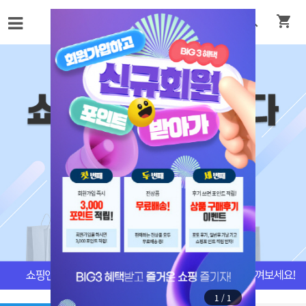


1
/
1