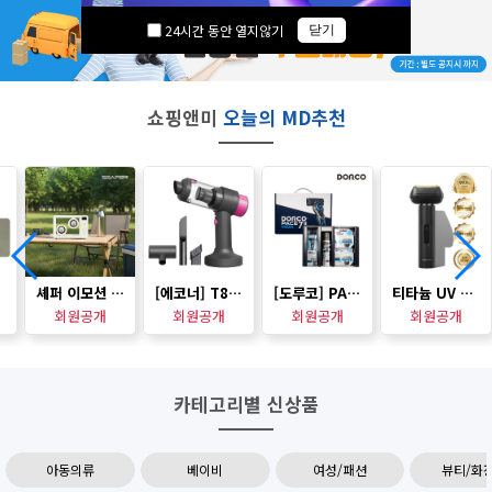
24시간 동안 열지않기
닫기
쇼핑앤미
오늘의 MD추천
셰퍼 이모션 블루투스 스피커 (무드등겸용) SS-J5061
[에코너] T8 핸디형 PMDC 에어건 겸용 무선 진공 청소기 (노즐포함)
[도루코] PACE7 II 프레쉬 특판기획세트 1호
티타늄 UV 살균 면도기
회원공개
회원공개
회원공개
회원공개
카테고리별 신상품
아동의류
베이비
여성/패션
뷰티/화