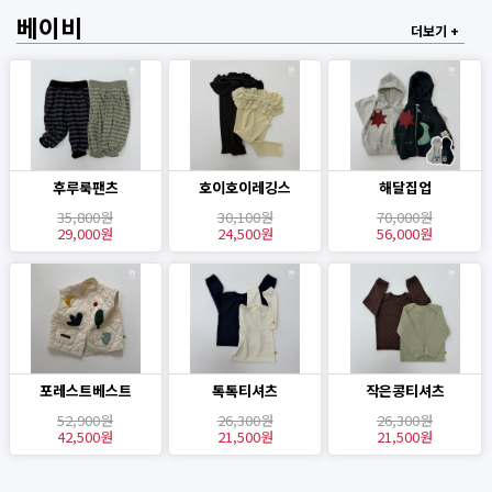
베이비
더보기 +
후루룩팬츠
호이호이레깅스
해달집업
35,800원
30,100원
70,000원
29,000원
24,500원
56,000원
포레스트베스트
톡톡티셔츠
작은콩티셔츠
52,900원
26,300원
26,300원
42,500원
21,500원
21,500원