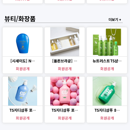
뷰티/화장품
더보기 +
[시세이도] N…
[몰튼브라운] …
뉴트러스트TS샴…
회원공개
회원공개
회원공개
TS지디샴푸 포…
TS지디샴푸 포…
TS지디샴푸 8…
회원공개
회원공개
회원공개