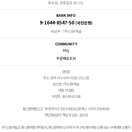
토요일, 공휴일은 쉽니다.
BANK INFO
9-1644-8547-50
(국민은행)
예금주 : (주)신화캐슬
COMMUNITY
FAQ
주문배송조회
[본점]
주소 : 광주 서구 상무시민로 103, 2층
법인명 : (주)신화캐슬
대표 : 박설원
사업자 : 410-86-81368
통신판매업신고 : 제 광주서구 2013-000302호 팩스 : 0505-258-8008
개인정보관리 책임 및 담당 : 윤상권
(주)신화캐슬은 통신판매중개자로서, 통신판매의 당사자가 아니며, 해외배송 상품 또는 구매대행 상품의