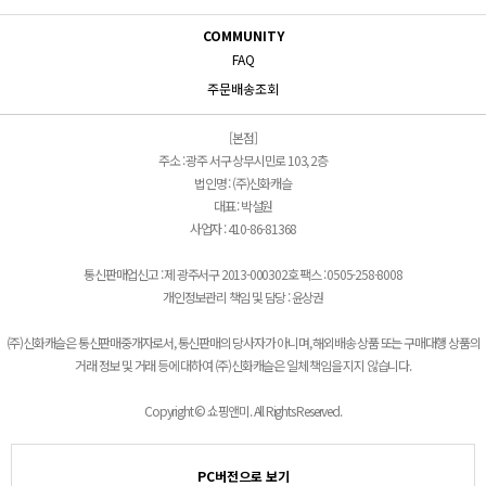
COMMUNITY
FAQ
주문배송조회
[본점]
주소 : 광주 서구 상무시민로 103, 2층
법인명 : (주)신화캐슬
대표 : 박설원
사업자 : 410-86-81368
통신판매업신고 : 제 광주서구 2013-000302호 팩스 : 0505-258-8008
개인정보관리 책임 및 담당 : 윤상권
(주)신화캐슬은 통신판매중개자로서, 통신판매의 당사자가 아니며, 해외배송 상품 또는 구매대행 상품의
거래 정보 및 거래 등에 대하여 (주)신화캐슬은 일체 책임을 지지 않습니다.
Copyright © 쇼핑앤미. All Rights Reserved.
PC버전으로 보기