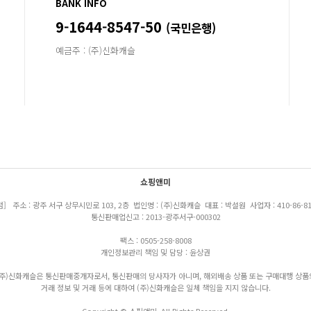
BANK INFO
9-1644-8547-50
(국민은행)
예금주 : (주)신화캐슬
쇼핑앤미
점] 주소 : 광주 서구 상무시민로 103, 2층 법인명 : (주)신화캐슬 대표 : 박설원 사업자 : 410-86-81
통신판매업신고 : 2013-광주서구-000302
팩스 : 0505-258-8008
개인정보관리 책임 및 담당 : 윤상권
(주)신화캐슬은 통신판매중개자로서, 통신판매의 당사자가 아니며, 해외배송 상품 또는 구매대행 상품
거래 정보 및 거래 등에 대하여 (주)신화캐슬은 일체 책임을 지지 않습니다.