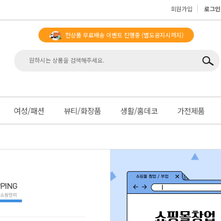
회원가입
로그인
전상품 무료배송 이벤트 진행중
(별도공지시까지)
맨
여성/패션
뷰티/화장품
생활/홈데코
가전제품