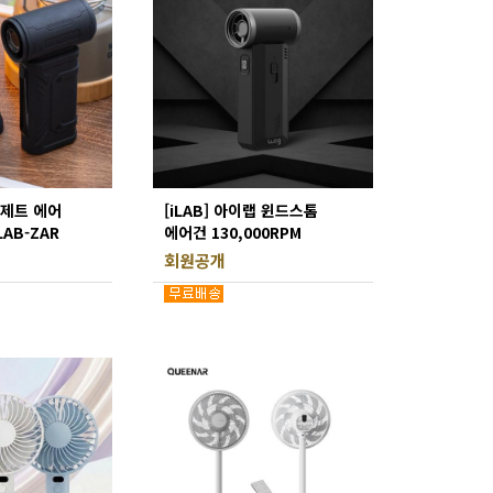
랩 제트 에어
[iLAB] 아이랩 윈드스톰
LAB-ZAR
에어건 130,000RPM
새틴블랙 iLAB-WST
회원공개