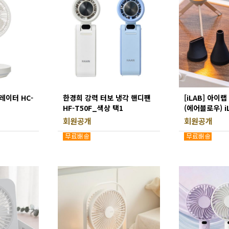
레이터 HC-
한경희 강력 터보 냉각 핸디팬
[iLAB] 아이
HF-T50F_색상 택1
(에어블로우) i
회원공개
회원공개