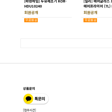
[바덴하임] 두유제조기 KOR-
[일리] 에어글라스 
HDU10240
에어프라이어 (7L) 
SGAF25701
회원공개
회원공개
상품문의
[업무시간]