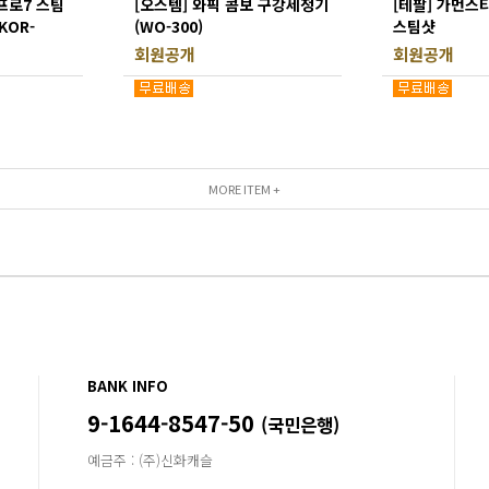
프로7 스팀
[오스템] 와픽 콤보 구강세정기
[테팔] 가먼스
KOR-
(WO-300)
스팀샷
회원공개
회원공개
MORE ITEM +
BANK INFO
9-1644-8547-50
(국민은행)
예금주 : (주)신화캐슬