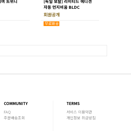
티머 트위니
[독일 보랄] 리미티드 에디션
자동 먼지비움 BLDC
무선청소기 / HNZ-550AVC
회원공개
COMMUNITY
TERMS
FAQ
서비스 이용약관
주문배송조회
개인정보 취급방침