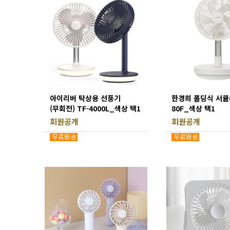
아이리버 탁상용 선풍기
한경희 폴딩식 서큘
(무회전) TF-4000L_색상 택1
80F_색상 택1
회원공개
회원공개