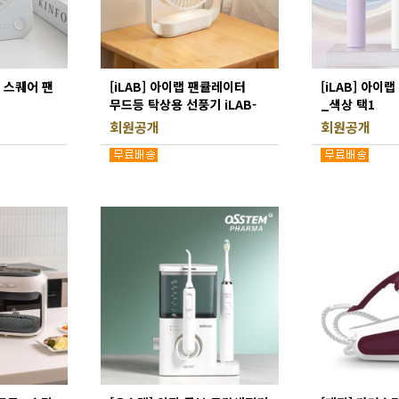
림 스퀘어 팬
[iLAB] 아이랩 팬큘레이터
[iLAB] 아이랩
무드등 탁상용 선풍기 iLAB-
_색상 택1
WFL
회원공개
회원공개