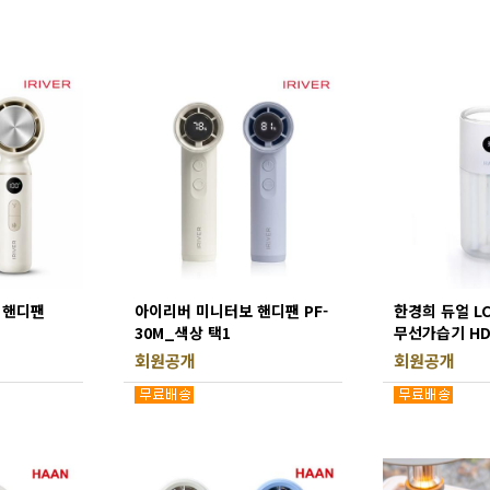
 핸디팬
아이리버 미니터보 핸디팬 PF-
한경희 듀얼 L
30M_색상 택1
무선가습기 HD-
회원공개
회원공개