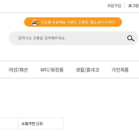
회원가입
로그인
전상품 무료배송 이벤트 진행중
(별도공지시까지)
맨
여성/패션
뷰티/화장품
생활/홈데코
가전제품
소형가전 (19)