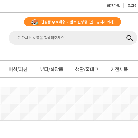
회원가입
로그인
전상품 무료배송 이벤트 진행중
(별도공지시까지)
맨
여성/패션
뷰티/화장품
생활/홈데코
가전제품