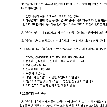
① “몰”은 제9조와 같은 구매신청에 대하여 다음 각 호에 해당하면 승낙
고지하여야 합니다.
1. 신청 내용에 허위, 기재누락, 오기가 있는 경우
2. 미성년자가 담배, 주류 등 청소년보호법에서 금지하는 재화 및 용역을
3. 기타 구매신청에 승낙하는 것이 “몰” 기술상 현저히 지장이 있다고 판
② “몰”의 승낙이 제12조제1항의 수신확인통지형태로 이용자에게 도달한 
③ “몰”의 승낙의 의사표시에는 이용자의 구매 신청에 대한 확인 및 판매가
제11조(지급방법) “몰”에서 구매한 재화 또는 용역에 대한 대금지급방법은 
1. 폰뱅킹, 인터넷뱅킹, 메일 뱅킹 등의 각종 계좌이체
2. 선불카드, 직불카드, 신용카드 등의 각종 카드 결제
3. 온라인무통장입금
4. 전자화폐에 의한 결제
5. 수령 시 대금지급
6. 마일리지 등 “몰”이 지급한 포인트에 의한 결제
7. “몰”과 계약을 맺었거나 “몰”이 인정한 상품권에 의한 결제
8. 기타 전자적 지급 방법에 의한 대금 지급 등
제12조(재화 등의 공급)
① “몰”은 이용자와 재화 등의 공급시기에 관하여 별도의 약정이 없는 이상,
일부를 받은 경우에는 대금의 전부 또는 일부를 받은 날부터 3영업일 이내에 