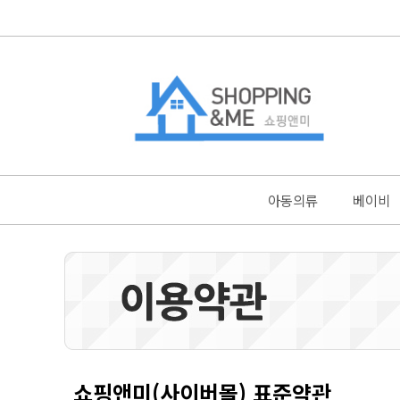
아동의류
베이비
쇼핑앤미(사이버몰) 표준약관