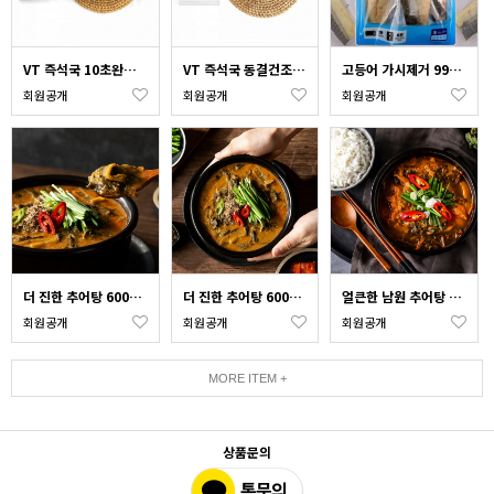
VT 즉석국 10초완성 동결건조 특고사리육개장 15g 5P
VT 즉석국 동결건조 블럭국 사골미역국 10g 5P
고등어 가시제거 99% 순살구이 500g 손질생선 전자렌지 에어프라이어 간편조리
회원공개
회원공개
회원공개
더 진한 추어탕 600g + 얼큰한 남원 추어탕 500g (각 1팩)
더 진한 추어탕 600g x 3팩(미꾸라지20%)
얼큰한 남원 추어탕 500g x 3팩
회원공개
회원공개
회원공개
MORE ITEM +
상품문의