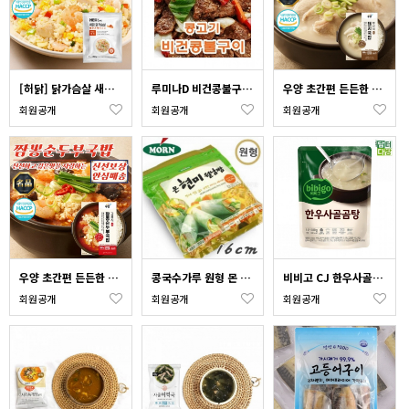
[허닭] 닭가슴살 새우 곤약 볶음밥 250g x 3개 (국산닭 국산쌀)
루미나D 비건콩불구이 콩고기 1kg
우양 초간편 든든한 부산식 돼지국밥 340g x 10개
회원공개
회원공개
회원공개
우양 초간편 든든한 강릉식 짬뽕 순두부국밥 350g x 3개
콩국수가루 원형 몬 현미 월남쌈 200g(라이스페이퍼) 사각월남쌈
비비고 CJ 한우사골곰탕 500g x 10 사골곰탕
회원공개
회원공개
회원공개