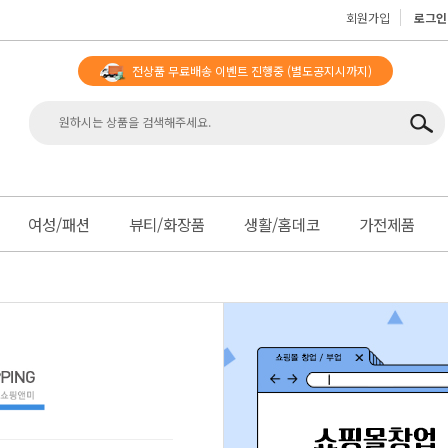
회원가입
로그인
전상품 무료배송 이벤트 진행중
(별도공지시까지)
맨
여성/패션
뷰티/화장품
생활/홈데코
가전제품