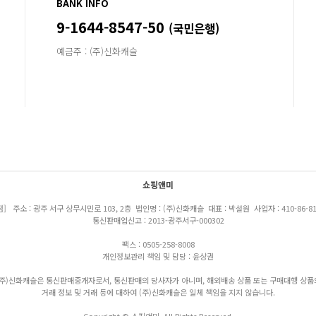
BANK INFO
9-1644-8547-50
(국민은행)
예금주 : (주)신화캐슬
쇼핑앤미
점] 주소 : 광주 서구 상무시민로 103, 2층 법인명 : (주)신화캐슬 대표 : 박설원 사업자 : 410-86-81
통신판매업신고 : 2013-광주서구-000302
팩스 : 0505-258-8008
개인정보관리 책임 및 담당 : 윤상권
(주)신화캐슬은 통신판매중개자로서, 통신판매의 당사자가 아니며, 해외배송 상품 또는 구매대행 상품
거래 정보 및 거래 등에 대하여 (주)신화캐슬은 일체 책임을 지지 않습니다.