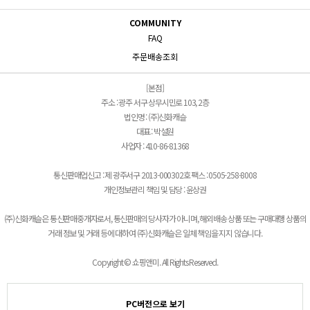
COMMUNITY
FAQ
주문배송조회
[본점]
주소 : 광주 서구 상무시민로 103, 2층
법인명 : (주)신화캐슬
대표 : 박설원
사업자 : 410-86-81368
통신판매업신고 : 제 광주서구 2013-000302호 팩스 : 0505-258-8008
개인정보관리 책임 및 담당 : 윤상권
(주)신화캐슬은 통신판매중개자로서, 통신판매의 당사자가 아니며, 해외배송 상품 또는 구매대행 상품의
거래 정보 및 거래 등에 대하여 (주)신화캐슬은 일체 책임을 지지 않습니다.
Copyright © 쇼핑앤미. All Rights Reserved.
PC버전으로 보기