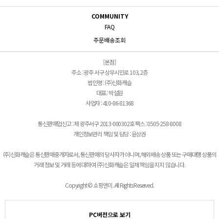
COMMUNITY
FAQ
주문배송조회
[본점]
주소 : 광주 서구 상무시민로 103, 2층
법인명 : (주)신화캐슬
대표 : 박설원
사업자 : 410-86-81368
통신판매업신고 : 제 광주서구 2013-000302호 팩스 : 0505-258-8008
개인정보관리 책임 및 담당 : 윤상권
(주)신화캐슬은 통신판매중개자로서, 통신판매의 당사자가 아니며, 해외배송 상품 또는 구매대행 상품의
거래 정보 및 거래 등에 대하여 (주)신화캐슬은 일체 책임을 지지 않습니다.
Copyright © 쇼핑앤미. All Rights Reserved.
PC버전으로 보기