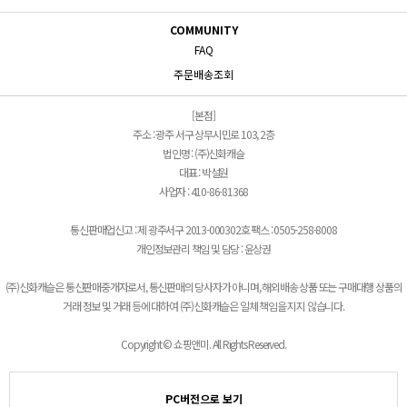
COMMUNITY
FAQ
주문배송조회
[본점]
주소 : 광주 서구 상무시민로 103, 2층
법인명 : (주)신화캐슬
대표 : 박설원
사업자 : 410-86-81368
통신판매업신고 : 제 광주서구 2013-000302호 팩스 : 0505-258-8008
개인정보관리 책임 및 담당 : 윤상권
(주)신화캐슬은 통신판매중개자로서, 통신판매의 당사자가 아니며, 해외배송 상품 또는 구매대행 상품의
거래 정보 및 거래 등에 대하여 (주)신화캐슬은 일체 책임을 지지 않습니다.
Copyright © 쇼핑앤미. All Rights Reserved.
PC버전으로 보기