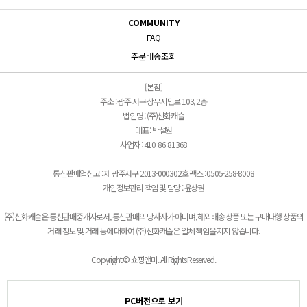
COMMUNITY
FAQ
주문배송조회
[본점]
주소 : 광주 서구 상무시민로 103, 2층
법인명 : (주)신화캐슬
대표 : 박설원
사업자 : 410-86-81368
통신판매업신고 : 제 광주서구 2013-000302호 팩스 : 0505-258-8008
개인정보관리 책임 및 담당 : 윤상권
(주)신화캐슬은 통신판매중개자로서, 통신판매의 당사자가 아니며, 해외배송 상품 또는 구매대행 상품의
거래 정보 및 거래 등에 대하여 (주)신화캐슬은 일체 책임을 지지 않습니다.
Copyright © 쇼핑앤미. All Rights Reserved.
PC버전으로 보기