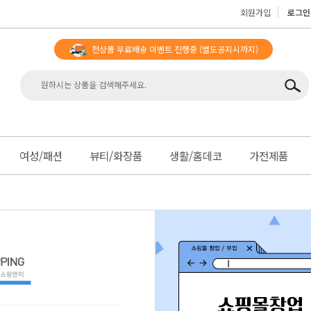
회원가입
로그인
전상품 무료배송 이벤트 진행중
(별도공지시까지)
맨
여성/패션
뷰티/화장품
생활/홈데코
가전제품