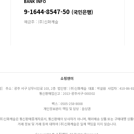
BANK INFO
9-1644-8547-50
(국민은행)
예금주 : (주)신화캐슬
쇼핑앤미
점] 주소 : 광주 서구 상무시민로 103, 2층 법인명 : (주)신화캐슬 대표 : 박설원 사업자 : 410-86-81
통신판매업신고 : 2013-광주서구-000302
팩스 : 0505-258-8008
개인정보관리 책임 및 담당 : 윤상권
(주)신화캐슬은 통신판매중개자로서, 통신판매의 당사자가 아니며, 해외배송 상품 또는 구매대행 상품
거래 정보 및 거래 등에 대하여 (주)신화캐슬은 일체 책임을 지지 않습니다.