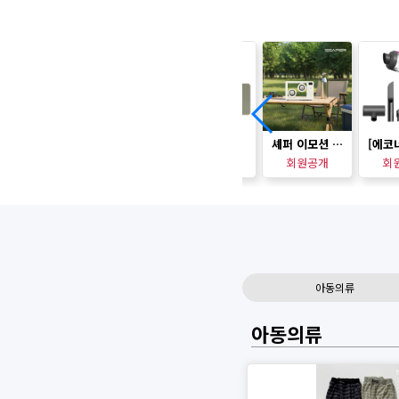
티타늄 UV 살균 면도기
Coms 무선 미니키보드 터치패드 멀티 소형패드 2.4GHz
[더허브샵] 살림예찬 규조토 발매트_모양 택1
셰퍼 이모션 블루투스 스피커 (무드등겸용) SS-J5061
회원공개
회원공개
회원공개
회원공개
회
아동의류
아동의류