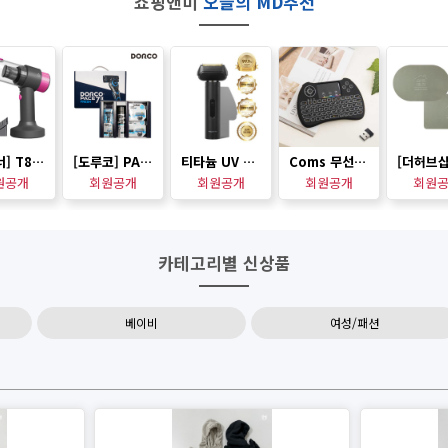
쇼핑앤미
오늘의 MD추천
[에코너] T8 핸디형 PMDC 에어건 겸용 무선 진공 청소기 (노즐포함)
[도루코] PACE7 II 프레쉬 특판기획세트 1호
티타늄 UV 살균 면도기
Coms 무선 미니키보드 터치패드 멀티 소형패드 2.4GHz
원공개
회원공개
회원공개
회원공개
회원
카테고리별 신상품
베이비
여성/패션