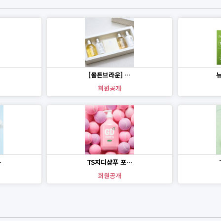
[몰튼브라운] …
회원공개
…
TS지디샴푸 포…
회원공개