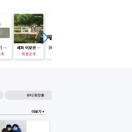
[더허브샵] 살림예찬 규조토 발매트_모양 택1
셰퍼 이모션 블루투스 스피커 (무드등겸용) SS-J5061
[에코너] T8 핸디형 PMDC 에어건 겸용 무선 진공 청소기 (노즐포함)
[도루코] PACE7 II 프레쉬 특판기획세트 1호
티타늄 U
공개
회원공개
회원공개
회원공개
회원공개
뷰티/화장품
생활/홈데코
더보기 +