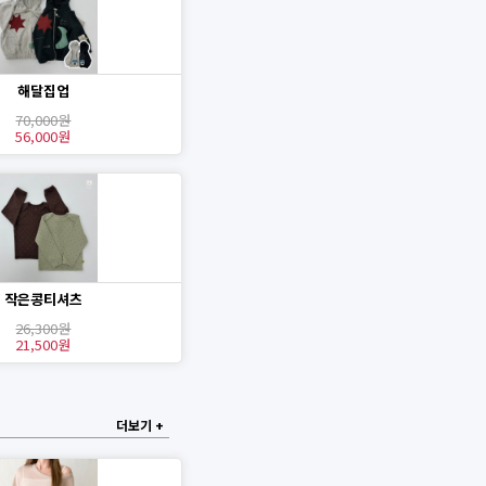
해달집업
70,000원
56,000원
작은콩티셔츠
26,300원
21,500원
더보기 +