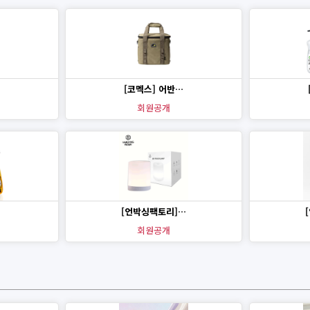
[코멕스] 어반…
회원공개
[언박싱팩토리]…
회원공개