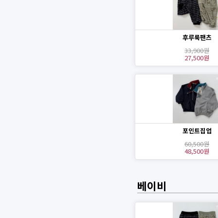
후루룩팬츠
33,900원
27,500원
포인트집업
60,500원
48,500원
베이비