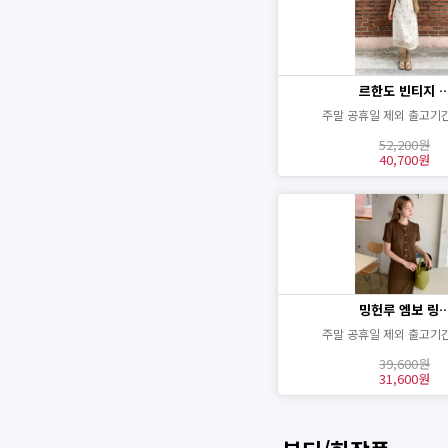
르한도 빈티지 
주말 공휴일 제외 출고기간
52,200원
40,700원
밍헌루 엠보 링
주말 공휴일 제외 출고기간
39,600원
31,600원