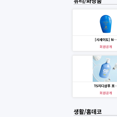
뷰티/화장품
[시세이도] N…
회원공개
TS지디샴푸 포
회원공개
생활/홈데코