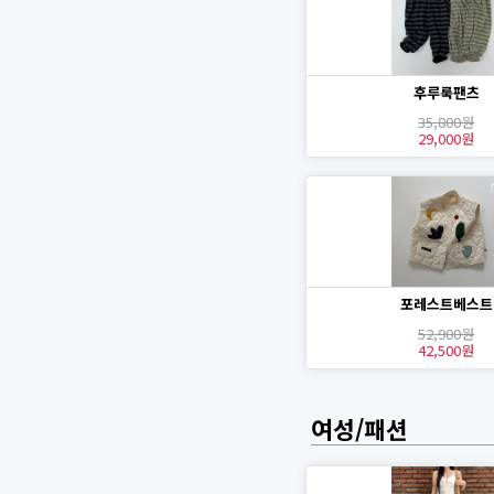
후루룩팬츠
35,800원
29,000원
포레스트베스트
52,900원
42,500원
여성/패션