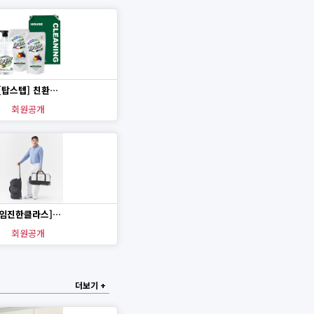
[탑스텝] 친환…
회원공개
[임진한클라스]…
회원공개
더보기 +