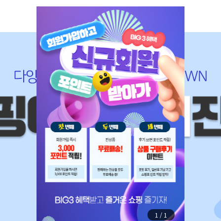
1
/
1