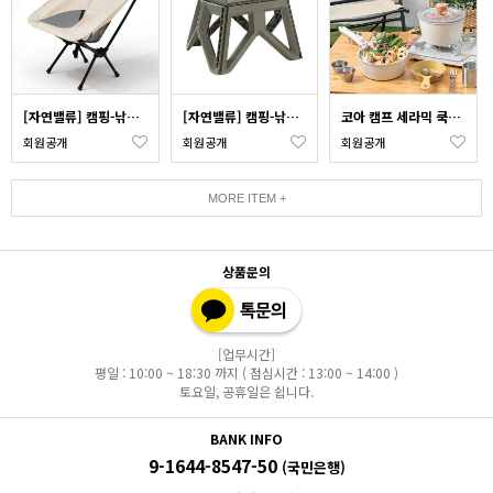
[자연밸류] 캠핑-낚시-야외 휴대용 접는 의자 JVM-BTU01
[자연밸류] 캠핑-낚시-야외 접이식 간이의자 JVM-XPY01
코아 캠프 세라믹 쿡웨어 IH 코펠 4P KOA-COOK
회원공개
회원공개
회원공개
MORE ITEM +
상품문의
[업무시간]
평일 : 10:00 ~ 18:30 까지 ( 점심시간 : 13:00 ~ 14:00 )
토요일, 공휴일은 쉽니다.
BANK INFO
9-1644-8547-50
(국민은행)