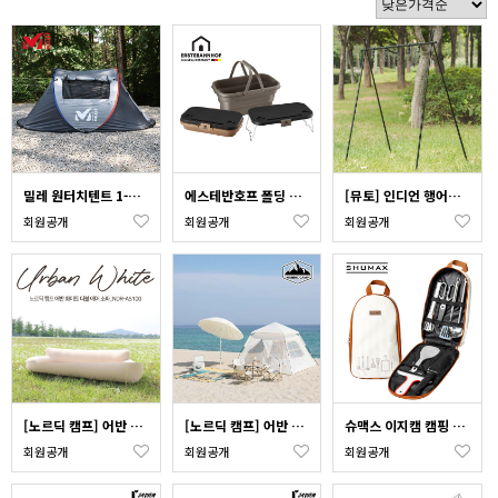
밀레 원터치텐트 1-2인용 MGRXM007
에스테반호프 폴딩 버킷 테이블_색상 택1
[뮤토] 인디언 행어_옵션 택1
회원공개
회원공개
회원공개
[노르딕 캠프] 어반 화이트 더블 에어소파 (2~3인) (무선에어펌프 탑재) NOR-AS100
[노르딕 캠프] 어반 화이트 원터치 텐트 (3~4인용) NOR-UW01
슈맥스 이지캠 캠핑 조리도구세트 8p
회원공개
회원공개
회원공개