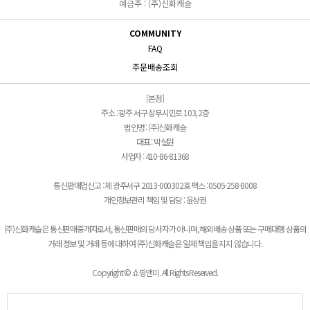
예금주 : (주)신화캐슬
COMMUNITY
FAQ
주문배송조회
[본점]
주소 : 광주 서구 상무시민로 103, 2층
법인명 : (주)신화캐슬
대표 : 박설원
사업자 : 410-86-81368
통신판매업신고 : 제 광주서구 2013-000302호 팩스 : 0505-258-8008
개인정보관리 책임 및 담당 : 윤상권
(주)신화캐슬은 통신판매중개자로서, 통신판매의 당사자가 아니며, 해외배송 상품 또는 구매대행 상품의
거래 정보 및 거래 등에 대하여 (주)신화캐슬은 일체 책임을 지지 않습니다.
Copyright © 쇼핑앤미. All Rights Reserved.