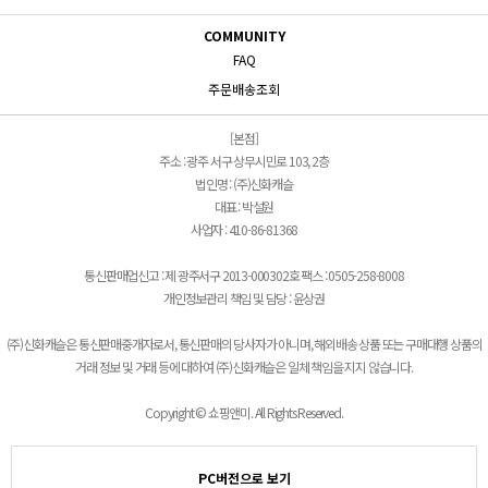
COMMUNITY
FAQ
주문배송조회
[본점]
주소 : 광주 서구 상무시민로 103, 2층
법인명 : (주)신화캐슬
대표 : 박설원
사업자 : 410-86-81368
통신판매업신고 : 제 광주서구 2013-000302호 팩스 : 0505-258-8008
개인정보관리 책임 및 담당 : 윤상권
(주)신화캐슬은 통신판매중개자로서, 통신판매의 당사자가 아니며, 해외배송 상품 또는 구매대행 상품의
거래 정보 및 거래 등에 대하여 (주)신화캐슬은 일체 책임을 지지 않습니다.
Copyright © 쇼핑앤미. All Rights Reserved.
PC버전으로 보기