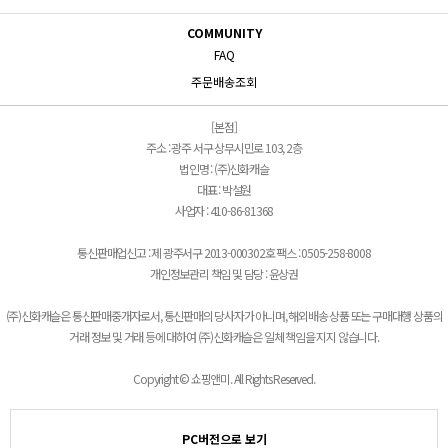
COMMUNITY
FAQ
주문배송조회
[본점]
주소 : 광주 서구 상무시민로 103, 2층
법인명 : (주)신화캐슬
대표 : 박설원
사업자 : 410-86-81368
통신판매업신고 : 제 광주서구 2013-000302호 팩스 : 0505-258-8008
개인정보관리 책임 및 담당 : 윤상권
(주)신화캐슬은 통신판매중개자로서, 통신판매의 당사자가 아니며, 해외배송 상품 또는 구매대행 상품의
거래 정보 및 거래 등에 대하여 (주)신화캐슬은 일체 책임을 지지 않습니다.
Copyright © 쇼핑앤미. All Rights Reserved.
PC버전으로 보기