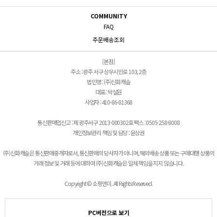
COMMUNITY
FAQ
주문배송조회
[본점]
주소 : 광주 서구 상무시민로 103, 2층
법인명 : (주)신화캐슬
대표 : 박설원
사업자 : 410-86-81368
통신판매업신고 : 제 광주서구 2013-000302호 팩스 : 0505-258-8008
개인정보관리 책임 및 담당 : 윤상권
(주)신화캐슬은 통신판매중개자로서, 통신판매의 당사자가 아니며, 해외배송 상품 또는 구매대행 상품의
거래 정보 및 거래 등에 대하여 (주)신화캐슬은 일체 책임을 지지 않습니다.
Copyright © 쇼핑앤미. All Rights Reserved.
PC버전으로 보기