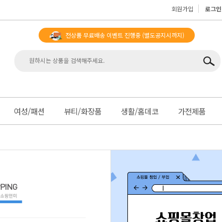
회원가입
로그인
전상품 무료배송 이벤트 진행중
(별도공지시까지)
맨
여성/패션
뷰티/화장품
생활/홈데코
가전제품