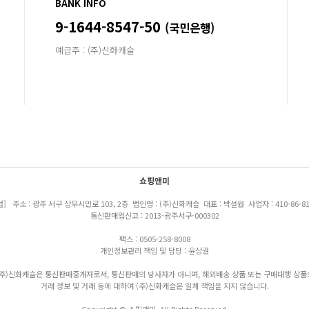
BANK INFO
9-1644-8547-50
(국민은행)
예금주 : (주)신화캐슬
쇼핑앤미
점] 주소 : 광주 서구 상무시민로 103, 2층 법인명 : (주)신화캐슬 대표 : 박설원 사업자 : 410-86-81
통신판매업신고 : 2013-광주서구-000302
팩스 : 0505-258-8008
개인정보관리 책임 및 담당 : 윤상권
(주)신화캐슬은 통신판매중개자로서, 통신판매의 당사자가 아니며, 해외배송 상품 또는 구매대행 상품
거래 정보 및 거래 등에 대하여 (주)신화캐슬은 일체 책임을 지지 않습니다.