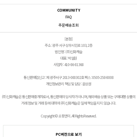
COMMUNITY
FAQ
주문배송조회
[본점]
주소 : 광주 서구 상무시민로 103, 2층
법인명 : (주)신화캐슬
대표 : 박설원
사업자 : 410-86-81368
통신판매업신고 : 제 광주서구 2013-000302호 팩스 : 0505-258-8008
개인정보관리 책임 및 담당 : 윤상권
(주)신화캐슬은 통신판매중개자로서, 통신판매의 당사자가 아니며, 해외배송 상품 또는 구매대행 상품의
거래 정보 및 거래 등에 대하여 (주)신화캐슬은 일체 책임을 지지 않습니다.
Copyright © 쇼핑앤미. All Rights Reserved.
PC버전으로 보기