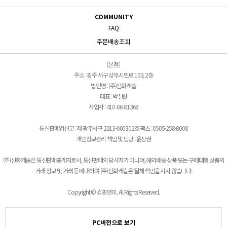
COMMUNITY
FAQ
주문배송조회
[본점]
주소 : 광주 서구 상무시민로 103, 2층
법인명 : (주)신화캐슬
대표 : 박설원
사업자 : 410-86-81368
통신판매업신고 : 제 광주서구 2013-000302호 팩스 : 0505-258-8008
개인정보관리 책임 및 담당 : 윤상권
(주)신화캐슬은 통신판매중개자로서, 통신판매의 당사자가 아니며, 해외배송 상품 또는 구매대행 상품의
거래 정보 및 거래 등에 대하여 (주)신화캐슬은 일체 책임을 지지 않습니다.
Copyright © 쇼핑앤미. All Rights Reserved.
PC버전으로 보기