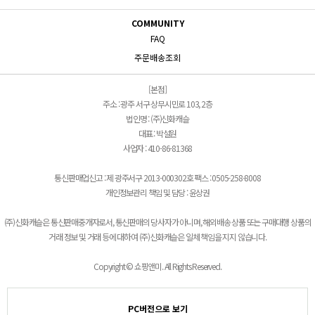
COMMUNITY
FAQ
주문배송조회
[본점]
주소 : 광주 서구 상무시민로 103, 2층
법인명 : (주)신화캐슬
대표 : 박설원
사업자 : 410-86-81368
통신판매업신고 : 제 광주서구 2013-000302호 팩스 : 0505-258-8008
개인정보관리 책임 및 담당 : 윤상권
(주)신화캐슬은 통신판매중개자로서, 통신판매의 당사자가 아니며, 해외배송 상품 또는 구매대행 상품의
거래 정보 및 거래 등에 대하여 (주)신화캐슬은 일체 책임을 지지 않습니다.
Copyright © 쇼핑앤미. All Rights Reserved.
PC버전으로 보기