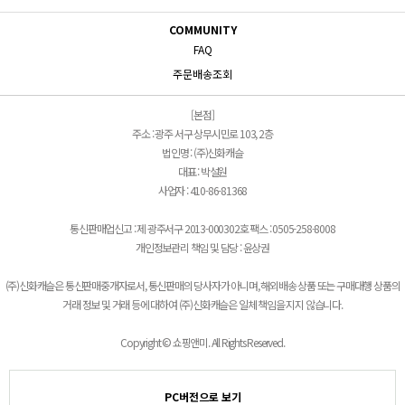
COMMUNITY
FAQ
주문배송조회
[본점]
주소 : 광주 서구 상무시민로 103, 2층
법인명 : (주)신화캐슬
대표 : 박설원
사업자 : 410-86-81368
통신판매업신고 : 제 광주서구 2013-000302호 팩스 : 0505-258-8008
개인정보관리 책임 및 담당 : 윤상권
(주)신화캐슬은 통신판매중개자로서, 통신판매의 당사자가 아니며, 해외배송 상품 또는 구매대행 상품의
거래 정보 및 거래 등에 대하여 (주)신화캐슬은 일체 책임을 지지 않습니다.
Copyright © 쇼핑앤미. All Rights Reserved.
PC버전으로 보기