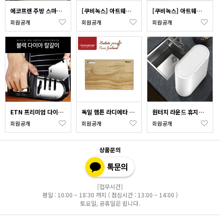
에코프랜 주방 스마트폰 거치대
[쿠비녹스] 아트웨어 쌀함박 쟁반 채칼 3종 세트 CO-73-07
[쿠비녹스] 아트웨어 쌀함박 높은채반 낮은채반 쟁반 채칼 5종 세트 CO-73-10
회원공개
회원공개
회원공개
ETN 프리미엄 다이아몬드 4in1 블랙 칼갈이 주방 칼 가위 연마기
독일 햄튼 라디에타 파인 우드 도마 _ 사이즈 택1
원터치 라운드 휴지통 10L 종량제봉투 쓰레기통 인테리어휴지통 내통분리형
회원공개
회원공개
회원공개
상품문의
[업무시간]
평일 : 10:00 ~ 18:30 까지 ( 점심시간 : 13:00 ~ 14:00 )
토요일, 공휴일은 쉽니다.