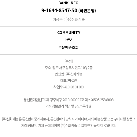
BANK INFO
9-1644-8547-50
(국민은행)
예금주 : (주)신화캐슬
COMMUNITY
FAQ
주문배송조회
[본점]
주소 : 광주 서구 상무시민로 103, 2층
법인명 : (주)신화캐슬
대표 : 박설원
사업자 : 410-86-81368
통신판매업신고 : 제 광주서구 2013-000302호 팩스 : 0505-258-8008
개인정보관리 책임 및 담당 : 윤상권
(주)신화캐슬은 통신판매중개자로서, 통신판매의 당사자가 아니며, 해외배송 상품 또는 구매대행 상품의
거래 정보 및 거래 등에 대하여 (주)신화캐슬은 일체 책임을 지지 않습니다.