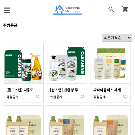


주방용품
[골드스텝] 다용도 세정제 기프트세트 2호(다용도세정제 550ml + 파인오일 클린티슈70매)
[탑스텝] 친환경 주방세제 기프트세트 3호(주방세제 550ml + 리필 300ml 2개)
파파야플러스 세제세트 4종
회원공개
회원공개
회원공개