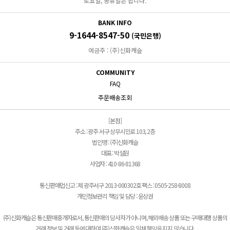
토요일, 공휴일은 쉽니다.
BANK INFO
9-1644-8547-50
(국민은행)
예금주 : (주)신화캐슬
COMMUNITY
FAQ
주문배송조회
[본점]
주소 : 광주 서구 상무시민로 103, 2층
법인명 : (주)신화캐슬
대표 : 박설원
사업자 : 410-86-81368
통신판매업신고 : 제 광주서구 2013-000302호 팩스 : 0505-258-8008
개인정보관리 책임 및 담당 : 윤상권
(주)신화캐슬은 통신판매중개자로서, 통신판매의 당사자가 아니며, 해외배송 상품 또는 구매대행 상품의
거래 정보 및 거래 등에 대하여 (주)신화캐슬은 일체 책임을 지지 않습니다.