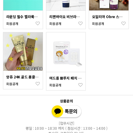
라운딩 필수 벨라룩스 썬패치
리젠바이오 비브라이트 아쿠아 폼 클린저 80ml
오일리아 Obre 스크럽 클렌징 폼 140ml obd013
회원공개
회원공개
회원공개
앙쥬 24K 골드 폼클렌징set 100ml 5EA
여드름 뾰루지 패치 마이크로 시카케어 220 (패치6ea)
회원공개
회원공개
상품문의
[업무시간]
평일 : 10:00 ~ 18:30 까지 ( 점심시간 : 13:00 ~ 14:00 )