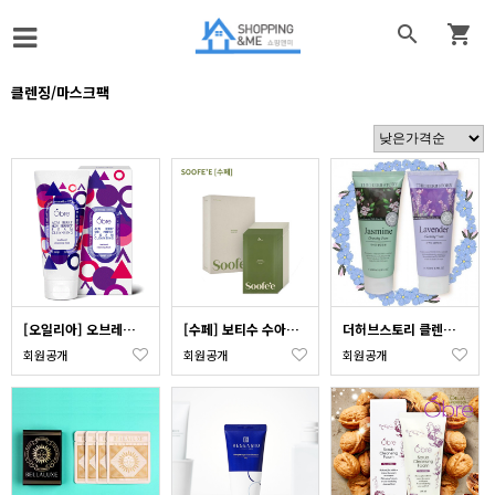


클렌징/마스크팩
[오일리아] 오브레아사이베리 스킨퍼펙트 폼 클렌징
[수페] 보티수 수아＆청아 마스크 10매 세트 / 비건인증
더허브스토리 클렌징폼 폼클렌징 200ml
회원공개
회원공개
회원공개