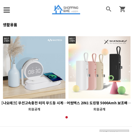


생활용품
[나오테크] 무선고속충전 터치 무드등 시계 NAO-L5100C
어썸엑스 2IN1 도킹형 5000Amh 보조배터리_색상 택1
회원공개
회원공개