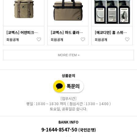
[코멕스] 어반피크닉 하이브리드 쿨러백 12L_색상 택1
[코멕스] 하드 쿨러백 36L
[에코디언] 홈 스위트 집들이 선물세트 5종
회원공개
회원공개
회원공개
MORE ITEM +
상품문의
[업무시간]
평일 : 10:00 ~ 18:30 까지 ( 점심시간 : 13:00 ~ 14:00 )
토요일, 공휴일은 쉽니다.
BANK INFO
9-1644-8547-50
(국민은행)