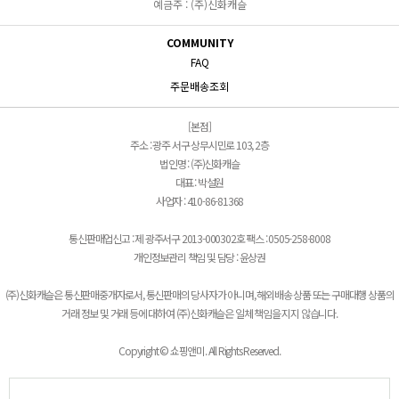
예금주 : (주)신화캐슬
COMMUNITY
FAQ
주문배송조회
[본점]
주소 : 광주 서구 상무시민로 103, 2층
법인명 : (주)신화캐슬
대표 : 박설원
사업자 : 410-86-81368
통신판매업신고 : 제 광주서구 2013-000302호 팩스 : 0505-258-8008
개인정보관리 책임 및 담당 : 윤상권
(주)신화캐슬은 통신판매중개자로서, 통신판매의 당사자가 아니며, 해외배송 상품 또는 구매대행 상품의
거래 정보 및 거래 등에 대하여 (주)신화캐슬은 일체 책임을 지지 않습니다.
Copyright © 쇼핑앤미. All Rights Reserved.