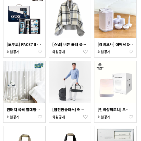
[도루코] PACE7 II 프레쉬 특판기획세트 1호
[스냅] 버튼 숄터 블랭킷
[레비오사] 에어락 3in1 무선 진공 압출팩 세트 LEVI-19ST
회원공개
회원공개
회원공개
원터치 쓱싹 밀대청소기 (청소포60장 포함)
[임진한클라스] 어썸블 골프 보스턴백 3종세트 LJH-C01_색상 택1
[언박싱팩토리] 무선 LED 아이방 충전식 수유등 간접 미니 터치 무드등
회원공개
회원공개
회원공개