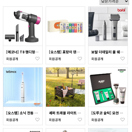
[에코너] T8 핸디형 PMDC 에어건 겸용 무선 진공 청소기 (노즐포함)
[오스템] 표랑이 덴탈세트 4:4 세트_옵션 택1
보랄 더데일리 올 쉐이브 면도기 BR-MX01G
회원공개
회원공개
회원공개
[오스템] 소닉 전동 칫솔 (WO-103)
셰퍼 트래블 라이트 웨건 SS-J6005
[도루코 슬릭] 모션 핸들면도기 특판세트(쇼핑백포함)
회원공개
회원공개
회원공개