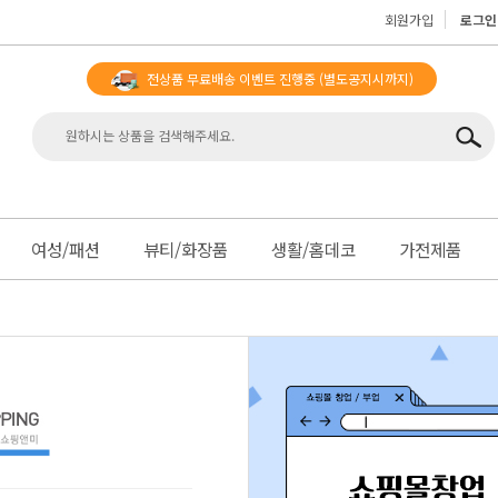
회원가입
로그인
전상품 무료배송 이벤트 진행중
(별도공지시까지)
맨
여성/패션
뷰티/화장품
생활/홈데코
가전제품