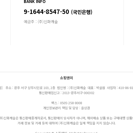
BANK INFO
9-1644-8547-50
(국민은행)
예금주 : (주)신화캐슬
쇼핑앤미
점] 주소 : 광주 서구 상무시민로 103, 2층 법인명 : (주)신화캐슬 대표 : 박설원 사업자 : 410-86-81
통신판매업신고 : 2013-광주서구-000302
팩스 : 0505-258-8008
개인정보관리 책임 및 담당 : 윤상권
(주)신화캐슬은 통신판매중개자로서, 통신판매의 당사자가 아니며, 해외배송 상품 또는 구매대행 상품
거래 정보 및 거래 등에 대하여 (주)신화캐슬은 일체 책임을 지지 않습니다.