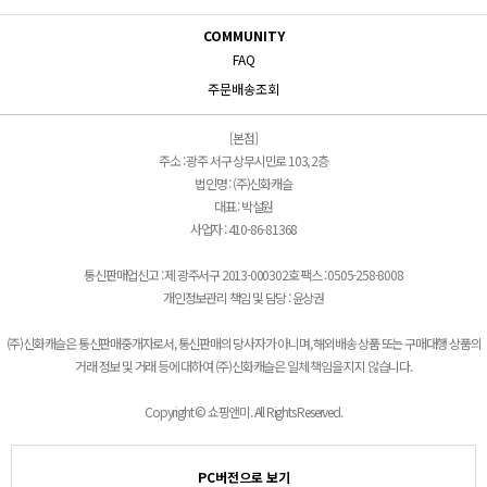
COMMUNITY
FAQ
주문배송조회
[본점]
주소 : 광주 서구 상무시민로 103, 2층
법인명 : (주)신화캐슬
대표 : 박설원
사업자 : 410-86-81368
통신판매업신고 : 제 광주서구 2013-000302호 팩스 : 0505-258-8008
개인정보관리 책임 및 담당 : 윤상권
(주)신화캐슬은 통신판매중개자로서, 통신판매의 당사자가 아니며, 해외배송 상품 또는 구매대행 상품의
거래 정보 및 거래 등에 대하여 (주)신화캐슬은 일체 책임을 지지 않습니다.
Copyright © 쇼핑앤미. All Rights Reserved.
PC버전으로 보기