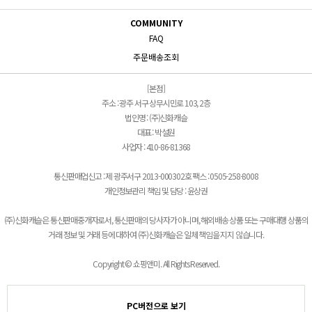
COMMUNITY
FAQ
주문배송조회
[본점]
주소 : 광주 서구 상무시민로 103, 2층
법인명 : (주)신화캐슬
대표 : 박설원
사업자 : 410-86-81368
통신판매업신고 : 제 광주서구 2013-000302호 팩스 : 0505-258-8008
개인정보관리 책임 및 담당 : 윤상권
(주)신화캐슬은 통신판매중개자로서, 통신판매의 당사자가 아니며, 해외배송 상품 또는 구매대행 상품의
거래 정보 및 거래 등에 대하여 (주)신화캐슬은 일체 책임을 지지 않습니다.
Copyright © 쇼핑앤미. All Rights Reserved.
PC버전으로 보기