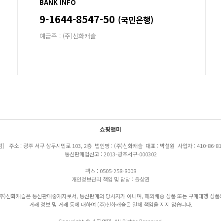
BANK INFO
9-1644-8547-50
(국민은행)
예금주 : (주)신화캐슬
쇼핑앤미
점] 주소 : 광주 서구 상무시민로 103, 2층 법인명 : (주)신화캐슬 대표 : 박설원 사업자 : 410-86-81
통신판매업신고 : 2013-광주서구-000302
팩스 : 0505-258-8008
개인정보관리 책임 및 담당 : 윤상권
(주)신화캐슬은 통신판매중개자로서, 통신판매의 당사자가 아니며, 해외배송 상품 또는 구매대행 상품
거래 정보 및 거래 등에 대하여 (주)신화캐슬은 일체 책임을 지지 않습니다.