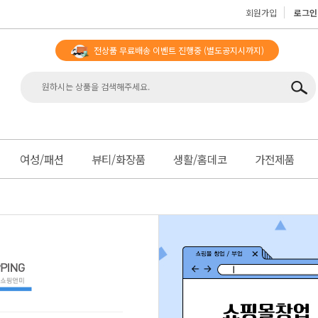
회원가입
로그인
전상품 무료배송 이벤트 진행중
(별도공지시까지)
맨
여성/패션
뷰티/화장품
생활/홈데코
가전제품