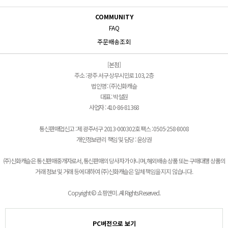
COMMUNITY
FAQ
주문배송조회
[본점]
주소 : 광주 서구 상무시민로 103, 2층
법인명 : (주)신화캐슬
대표 : 박설원
사업자 : 410-86-81368
통신판매업신고 : 제 광주서구 2013-000302호 팩스 : 0505-258-8008
개인정보관리 책임 및 담당 : 윤상권
(주)신화캐슬은 통신판매중개자로서, 통신판매의 당사자가 아니며, 해외배송 상품 또는 구매대행 상품의
거래 정보 및 거래 등에 대하여 (주)신화캐슬은 일체 책임을 지지 않습니다.
Copyright © 쇼핑앤미. All Rights Reserved.
PC버전으로 보기