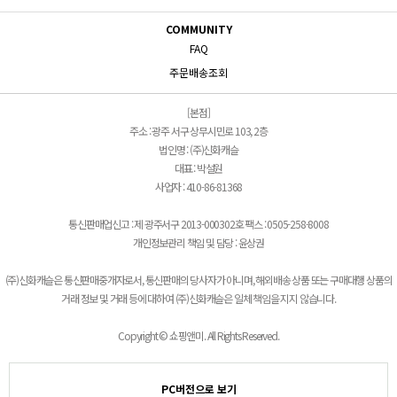
COMMUNITY
FAQ
주문배송조회
[본점]
주소 : 광주 서구 상무시민로 103, 2층
법인명 : (주)신화캐슬
대표 : 박설원
사업자 : 410-86-81368
통신판매업신고 : 제 광주서구 2013-000302호 팩스 : 0505-258-8008
개인정보관리 책임 및 담당 : 윤상권
(주)신화캐슬은 통신판매중개자로서, 통신판매의 당사자가 아니며, 해외배송 상품 또는 구매대행 상품의
거래 정보 및 거래 등에 대하여 (주)신화캐슬은 일체 책임을 지지 않습니다.
Copyright © 쇼핑앤미. All Rights Reserved.
PC버전으로 보기