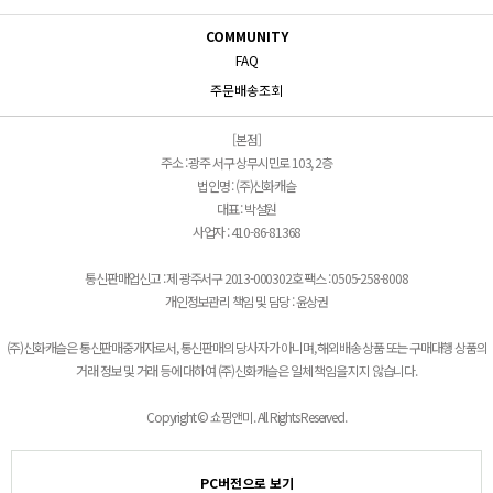
COMMUNITY
FAQ
주문배송조회
[본점]
주소 : 광주 서구 상무시민로 103, 2층
법인명 : (주)신화캐슬
대표 : 박설원
사업자 : 410-86-81368
통신판매업신고 : 제 광주서구 2013-000302호 팩스 : 0505-258-8008
개인정보관리 책임 및 담당 : 윤상권
(주)신화캐슬은 통신판매중개자로서, 통신판매의 당사자가 아니며, 해외배송 상품 또는 구매대행 상품의
거래 정보 및 거래 등에 대하여 (주)신화캐슬은 일체 책임을 지지 않습니다.
Copyright © 쇼핑앤미. All Rights Reserved.
PC버전으로 보기