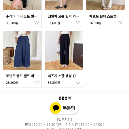
주리타 미니 도트 벨티드 랩 스커트 팬츠
신델차 코튼 핀턱 와이드 밴딩 버뮤다 팬츠
매호토 핀턱 스트랩 와이드 밴딩 슬랙스
33,600원
33,600원
16,500원
로빈쿠 볼드 벨트 세트 밴딩 와이드 데님 팬츠
서즈기 스판 밴딩 핀턱 와이드 슬랙스
28,300원
36,800원
상품문의
[업무시간]
평일 : 10:00 ~ 18:30 까지 ( 점심시간 : 13:00 ~ 14:00 )