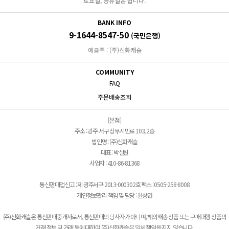
토요일, 공휴일은 쉽니다.
BANK INFO
9-1644-8547-50
(국민은행)
예금주 : (주)신화캐슬
COMMUNITY
FAQ
주문배송조회
[본점]
주소 : 광주 서구 상무시민로 103, 2층
법인명 : (주)신화캐슬
대표 : 박설원
사업자 : 410-86-81368
통신판매업신고 : 제 광주서구 2013-000302호 팩스 : 0505-258-8008
개인정보관리 책임 및 담당 : 윤상권
(주)신화캐슬은 통신판매중개자로서, 통신판매의 당사자가 아니며, 해외배송 상품 또는 구매대행 상품의
거래 정보 및 거래 등에 대하여 (주)신화캐슬은 일체 책임을 지지 않습니다.