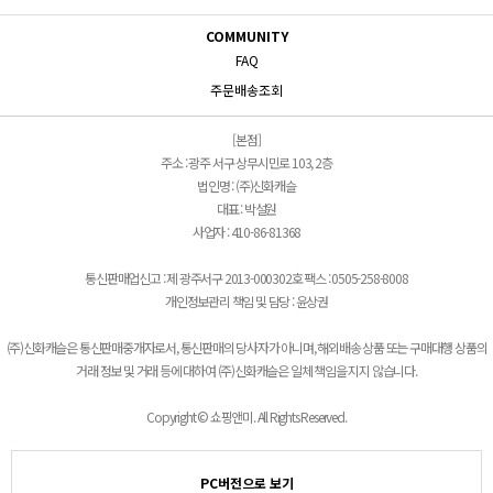
COMMUNITY
FAQ
주문배송조회
[본점]
주소 : 광주 서구 상무시민로 103, 2층
법인명 : (주)신화캐슬
대표 : 박설원
사업자 : 410-86-81368
통신판매업신고 : 제 광주서구 2013-000302호 팩스 : 0505-258-8008
개인정보관리 책임 및 담당 : 윤상권
(주)신화캐슬은 통신판매중개자로서, 통신판매의 당사자가 아니며, 해외배송 상품 또는 구매대행 상품의
거래 정보 및 거래 등에 대하여 (주)신화캐슬은 일체 책임을 지지 않습니다.
Copyright © 쇼핑앤미. All Rights Reserved.
PC버전으로 보기