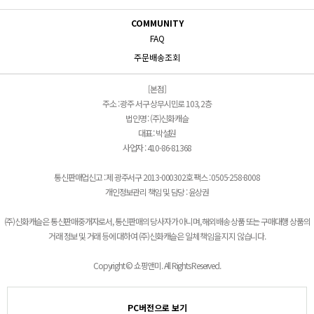
COMMUNITY
FAQ
주문배송조회
[본점]
주소 : 광주 서구 상무시민로 103, 2층
법인명 : (주)신화캐슬
대표 : 박설원
사업자 : 410-86-81368
통신판매업신고 : 제 광주서구 2013-000302호 팩스 : 0505-258-8008
개인정보관리 책임 및 담당 : 윤상권
(주)신화캐슬은 통신판매중개자로서, 통신판매의 당사자가 아니며, 해외배송 상품 또는 구매대행 상품의
거래 정보 및 거래 등에 대하여 (주)신화캐슬은 일체 책임을 지지 않습니다.
Copyright © 쇼핑앤미. All Rights Reserved.
PC버전으로 보기