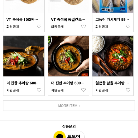
VT 즉석국 10초완성 동결건조 특고사리육개장 15g 5P
VT 즉석국 동결건조 블럭국 사골미역국 10g 5P
고등어 가시제거 99% 순살구이 500g 손질생선 전자렌지 에어프라이어 간편조리
회원공개
회원공개
회원공개
더 진한 추어탕 600g + 얼큰한 남원 추어탕 500g (각 1팩)
더 진한 추어탕 600g x 3팩(미꾸라지20%)
얼큰한 남원 추어탕 500g x 3팩
회원공개
회원공개
회원공개
MORE ITEM +
상품문의