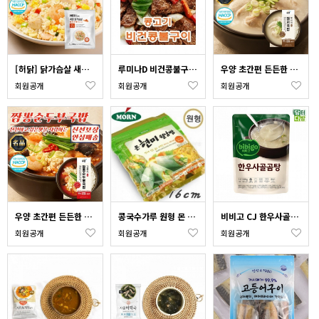
[허닭] 닭가슴살 새우 곤약 볶음밥 250g x 3개 (국산닭 국산쌀)
루미나D 비건콩불구이 콩고기 1kg
우양 초간편 든든한 부산식 돼지국밥 340g x 10개
회원공개
회원공개
회원공개
우양 초간편 든든한 강릉식 짬뽕 순두부국밥 350g x 3개
콩국수가루 원형 몬 현미 월남쌈 200g(라이스페이퍼) 사각월남쌈
비비고 CJ 한우사골곰탕 500g x 10 사골곰탕
회원공개
회원공개
회원공개