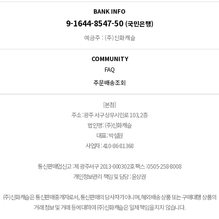
BANK INFO
9-1644-8547-50
(국민은행)
예금주 : (주)신화캐슬
COMMUNITY
FAQ
주문배송조회
[본점]
주소 : 광주 서구 상무시민로 103, 2층
법인명 : (주)신화캐슬
대표 : 박설원
사업자 : 410-86-81368
통신판매업신고 : 제 광주서구 2013-000302호 팩스 : 0505-258-8008
개인정보관리 책임 및 담당 : 윤상권
(주)신화캐슬은 통신판매중개자로서, 통신판매의 당사자가 아니며, 해외배송 상품 또는 구매대행 상품의
거래 정보 및 거래 등에 대하여 (주)신화캐슬은 일체 책임을 지지 않습니다.