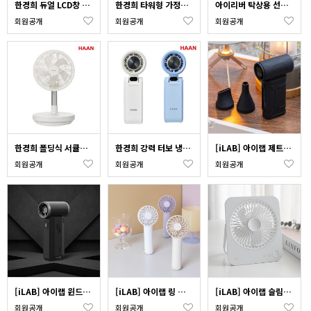
한경희 듀얼 LCD창 무선가습기 HD-80U (화이트)
한경희 타워형 가정용 가습기 ED-5000C_색상 택1
아이리버 탁상용 선풍기 (무회전) TF-4000L_색상 택1
회원공개
회원공개
회원공개
한경희 폴딩식 서큘레이터 HC-80F_색상 택1
한경희 강력 터보 냉각 핸디팬 HF-T50F_색상 택1
[iLAB] 아이랩 제트 에어(에어블로우) iLAB-ZAR
회원공개
회원공개
회원공개
[iLAB] 아이랩 윈드스톰 에어건 130,000RPM 새틴블랙 iLAB-WST
[iLAB] 아이랩 링 크래들 미니 팬_색상 택1
[iLAB] 아이랩 슬림 스퀘어 팬 iLAB-SS
회원공개
회원공개
회원공개