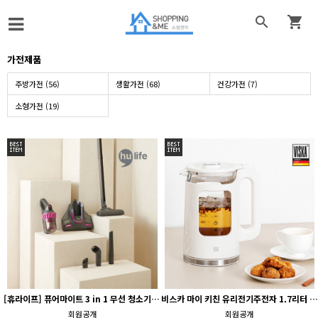


가전제품
주방가전 (56)
생활가전 (68)
건강가전 (7)
소형가전 (19)
-HV1900
[휴라이프] 퓨어마이트 3 in 1 무선 청소기 (침구/차량 겸용) JSK-N4052
비스카 마이 키친 유리전기주전자 1.7리터 HNZ-3500WK
회원공개
회원공개