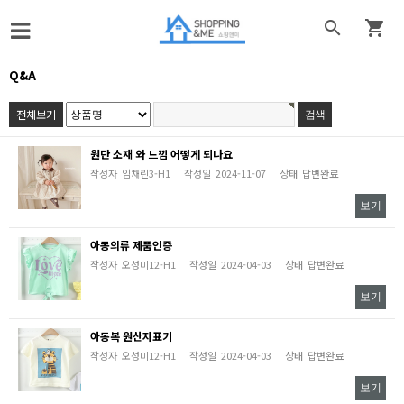


Q&A
전체보기
원단 소재 와 느낌 어떻게 되나요
작성자
임채린3-H1
작성일
2024-11-07
상태
답변완료
보기
아동의류 제품인증
작성자
오성미12-H1
작성일
2024-04-03
상태
답변완료
보기
아동복 원산지표기
작성자
오성미12-H1
작성일
2024-04-03
상태
답변완료
보기