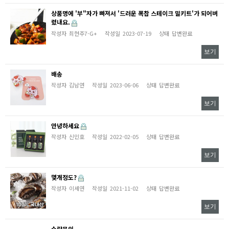
상품명에 '부"자가 빠져서 '드러운 폭찹 스테이크 밀키트'가 되어버
렸내요.
작성자
최현주7-G+
작성일
2023-07-19
상태
답변완료
보기
배송
작성자
김남연
작성일
2023-06-06
상태
답변완료
보기
안녕하세요
작성자
신민호
작성일
2022-02-05
상태
답변완료
보기
몇개정도?
작성자
이세연
작성일
2021-11-02
상태
답변완료
보기
수량문의