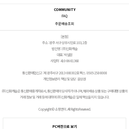
COMMUNITY
FAQ
주문배송조회
[본점]
주소 : 광주 서구 상무시민로 103, 2층
법인명 : (주)신화캐슬
대표 : 박설원
사업자 : 410-86-81368
통신판매업신고 : 제 광주서구 2013-000302호 팩스 : 0505-258-8008
개인정보관리 책임 및 담당 : 윤상권
(주)신화캐슬은 통신판매중개자로서, 통신판매의 당사자가 아니며, 해외배송 상품 또는 구매대행 상품의
거래 정보 및 거래 등에 대하여 (주)신화캐슬은 일체 책임을 지지 않습니다.
Copyright © 쇼핑앤미. All Rights Reserved.
PC버전으로 보기