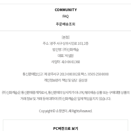
COMMUNITY
FAQ
주문배송조회
[본점]
주소 : 광주 서구 상무시민로 103, 2층
법인명 : (주)신화캐슬
대표 : 박설원
사업자 : 410-86-81368
통신판매업신고 : 제 광주서구 2013-000302호 팩스 : 0505-258-8008
개인정보관리 책임 및 담당 : 윤상권
(주)신화캐슬은 통신판매중개자로서, 통신판매의 당사자가 아니며, 해외배송 상품 또는 구매대행 상품의
거래 정보 및 거래 등에 대하여 (주)신화캐슬은 일체 책임을 지지 않습니다.
Copyright © 쇼핑앤미. All Rights Reserved.
PC버전으로 보기