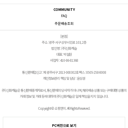
COMMUNITY
FAQ
주문배송조회
[본점]
주소 : 광주 서구 상무시민로 103, 2층
법인명 : (주)신화캐슬
대표 : 박설원
사업자 : 410-86-81368
통신판매업신고 : 제 광주서구 2013-000302호 팩스 : 0505-258-8008
개인정보관리 책임 및 담당 : 윤상권
(주)신화캐슬은 통신판매중개자로서, 통신판매의 당사자가 아니며, 해외배송 상품 또는 구매대행 상품의
거래 정보 및 거래 등에 대하여 (주)신화캐슬은 일체 책임을 지지 않습니다.
Copyright © 쇼핑앤미. All Rights Reserved.
PC버전으로 보기