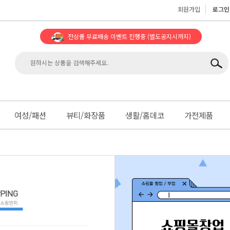
회원가입
로그인
전상품 무료배송 이벤트 진행중
(별도공지시까지)
맨
여성/패션
뷰티/화장품
생활/홈데코
가전제품