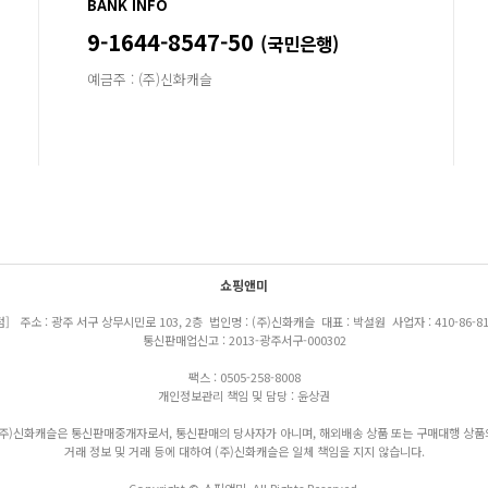
BANK INFO
9-1644-8547-50
(국민은행)
예금주 : (주)신화캐슬
쇼핑앤미
점] 주소 : 광주 서구 상무시민로 103, 2층 법인명 : (주)신화캐슬 대표 : 박설원 사업자 : 410-86-81
통신판매업신고 : 2013-광주서구-000302
팩스 : 0505-258-8008
개인정보관리 책임 및 담당 : 윤상권
(주)신화캐슬은 통신판매중개자로서, 통신판매의 당사자가 아니며, 해외배송 상품 또는 구매대행 상품
거래 정보 및 거래 등에 대하여 (주)신화캐슬은 일체 책임을 지지 않습니다.