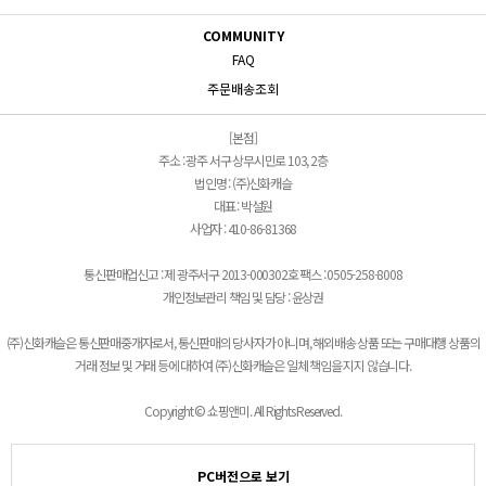
COMMUNITY
FAQ
주문배송조회
[본점]
주소 : 광주 서구 상무시민로 103, 2층
법인명 : (주)신화캐슬
대표 : 박설원
사업자 : 410-86-81368
통신판매업신고 : 제 광주서구 2013-000302호 팩스 : 0505-258-8008
개인정보관리 책임 및 담당 : 윤상권
(주)신화캐슬은 통신판매중개자로서, 통신판매의 당사자가 아니며, 해외배송 상품 또는 구매대행 상품의
거래 정보 및 거래 등에 대하여 (주)신화캐슬은 일체 책임을 지지 않습니다.
Copyright © 쇼핑앤미. All Rights Reserved.
PC버전으로 보기