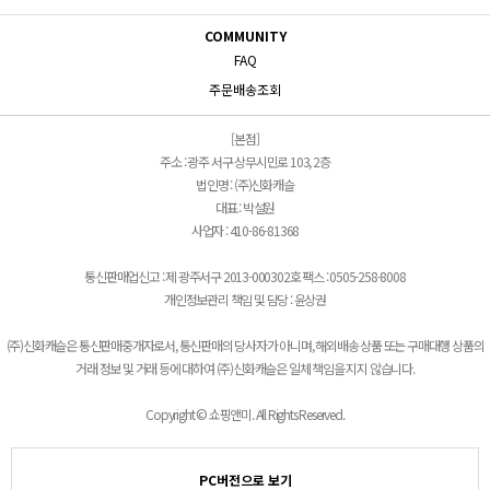
COMMUNITY
FAQ
주문배송조회
[본점]
주소 : 광주 서구 상무시민로 103, 2층
법인명 : (주)신화캐슬
대표 : 박설원
사업자 : 410-86-81368
통신판매업신고 : 제 광주서구 2013-000302호 팩스 : 0505-258-8008
개인정보관리 책임 및 담당 : 윤상권
(주)신화캐슬은 통신판매중개자로서, 통신판매의 당사자가 아니며, 해외배송 상품 또는 구매대행 상품의
거래 정보 및 거래 등에 대하여 (주)신화캐슬은 일체 책임을 지지 않습니다.
Copyright © 쇼핑앤미. All Rights Reserved.
PC버전으로 보기