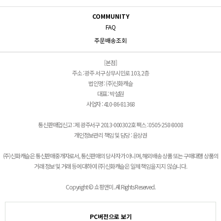
COMMUNITY
FAQ
주문배송조회
[본점]
주소 : 광주 서구 상무시민로 103, 2층
법인명 : (주)신화캐슬
대표 : 박설원
사업자 : 410-86-81368
통신판매업신고 : 제 광주서구 2013-000302호 팩스 : 0505-258-8008
개인정보관리 책임 및 담당 : 윤상권
(주)신화캐슬은 통신판매중개자로서, 통신판매의 당사자가 아니며, 해외배송 상품 또는 구매대행 상품의
거래 정보 및 거래 등에 대하여 (주)신화캐슬은 일체 책임을 지지 않습니다.
Copyright © 쇼핑앤미. All Rights Reserved.
PC버전으로 보기