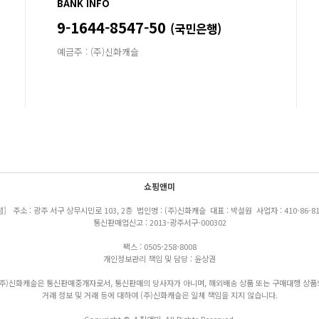
BANK INFO
9-1644-8547-50
(국민은행)
예금주 : (주)신화캐슬
쇼핑앤미
점] 주소 : 광주 서구 상무시민로 103, 2층 법인명 : (주)신화캐슬 대표 : 박설원 사업자 : 410-86-81
통신판매업신고 : 2013-광주서구-000302
팩스 : 0505-258-8008
개인정보관리 책임 및 담당 : 윤상권
(주)신화캐슬은 통신판매중개자로서, 통신판매의 당사자가 아니며, 해외배송 상품 또는 구매대행 상품
거래 정보 및 거래 등에 대하여 (주)신화캐슬은 일체 책임을 지지 않습니다.