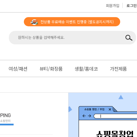
회원가입
로그인
전상품 무료배송 이벤트 진행중
(별도공지시까지)
맨
여성/패션
뷰티/화장품
생활/홈데코
가전제품