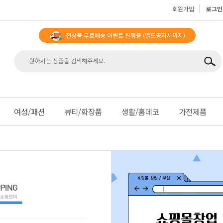
회원가입
로그인
전상품 무료배송 이벤트 진행중
(별도공지시까지)
맨
여성/패션
뷰티/화장품
생활/홈데코
가전제품