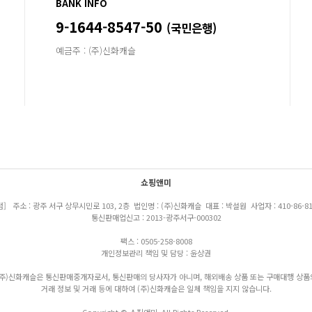
BANK INFO
9-1644-8547-50
(국민은행)
예금주 : (주)신화캐슬
쇼핑앤미
점] 주소 : 광주 서구 상무시민로 103, 2층 법인명 : (주)신화캐슬 대표 : 박설원 사업자 : 410-86-81
통신판매업신고 : 2013-광주서구-000302
팩스 : 0505-258-8008
개인정보관리 책임 및 담당 : 윤상권
(주)신화캐슬은 통신판매중개자로서, 통신판매의 당사자가 아니며, 해외배송 상품 또는 구매대행 상품
거래 정보 및 거래 등에 대하여 (주)신화캐슬은 일체 책임을 지지 않습니다.