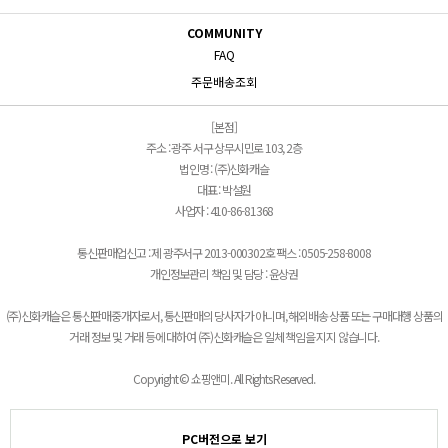
COMMUNITY
FAQ
주문배송조회
[본점]
주소 : 광주 서구 상무시민로 103, 2층
법인명 : (주)신화캐슬
대표 : 박설원
사업자 : 410-86-81368
통신판매업신고 : 제 광주서구 2013-000302호 팩스 : 0505-258-8008
개인정보관리 책임 및 담당 : 윤상권
(주)신화캐슬은 통신판매중개자로서, 통신판매의 당사자가 아니며, 해외배송 상품 또는 구매대행 상품의
거래 정보 및 거래 등에 대하여 (주)신화캐슬은 일체 책임을 지지 않습니다.
Copyright © 쇼핑앤미. All Rights Reserved.
PC버전으로 보기