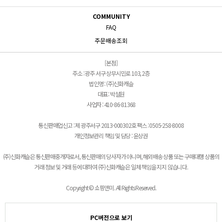
COMMUNITY
FAQ
주문배송조회
[본점]
주소 : 광주 서구 상무시민로 103, 2층
법인명 : (주)신화캐슬
대표 : 박설원
사업자 : 410-86-81368
통신판매업신고 : 제 광주서구 2013-000302호 팩스 : 0505-258-8008
개인정보관리 책임 및 담당 : 윤상권
(주)신화캐슬은 통신판매중개자로서, 통신판매의 당사자가 아니며, 해외배송 상품 또는 구매대행 상품의
거래 정보 및 거래 등에 대하여 (주)신화캐슬은 일체 책임을 지지 않습니다.
Copyright © 쇼핑앤미. All Rights Reserved.
PC버전으로 보기