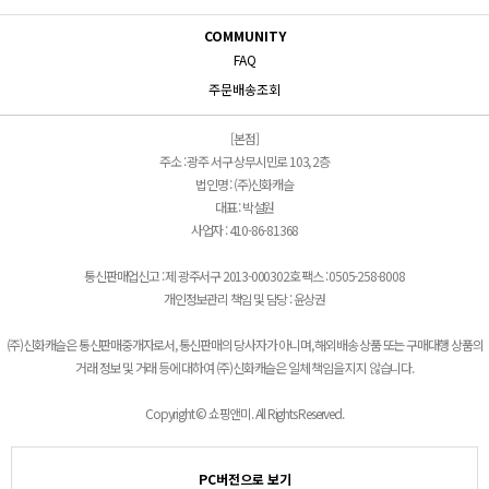
COMMUNITY
FAQ
주문배송조회
[본점]
주소 : 광주 서구 상무시민로 103, 2층
법인명 : (주)신화캐슬
대표 : 박설원
사업자 : 410-86-81368
통신판매업신고 : 제 광주서구 2013-000302호 팩스 : 0505-258-8008
개인정보관리 책임 및 담당 : 윤상권
(주)신화캐슬은 통신판매중개자로서, 통신판매의 당사자가 아니며, 해외배송 상품 또는 구매대행 상품의
거래 정보 및 거래 등에 대하여 (주)신화캐슬은 일체 책임을 지지 않습니다.
Copyright © 쇼핑앤미. All Rights Reserved.
PC버전으로 보기